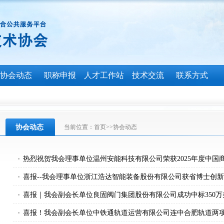
协会动态
职称申报
人才工作站
技术交流
联系方式
协会动态
当前位置：
首页
>>
协会动态
热烈祝贺我会理事单位温州安能科技有限公司荣获2025年度中国
喜报--我会理事单位浙江浩达智能装备股份有限公司获省博士创
合新范式
喜报｜我会副会长单位良固阀门集团股份有限公司成功中标350
接球阀订单
喜报！我会副会长单位中铁通轨道运营有限公司连中合肥轨道两项