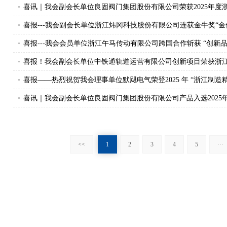
开门红”
喜讯｜我会副会长单位良固阀门集团股份有限公司荣获2025年度
三等奖
喜报---我会副会长单位浙江炜冈科技股份有限公司连获金牛奖“金
量”奖两项大奖
喜报---我会会员单位浙江午马传动有限公司跨国合作斩获 “创新品
喜报！我会副会长单位中铁通轨道运营有限公司创新项目荣获浙
合会2025年度创新成果二等奖
喜报——热烈祝贺我会理事单位默飓电气荣登2025 年 “浙江制造精
喜讯｜我会副会长单位良固阀门集团股份有限公司产品入选2025
品认定名单
<<
1
2
3
4
5
···