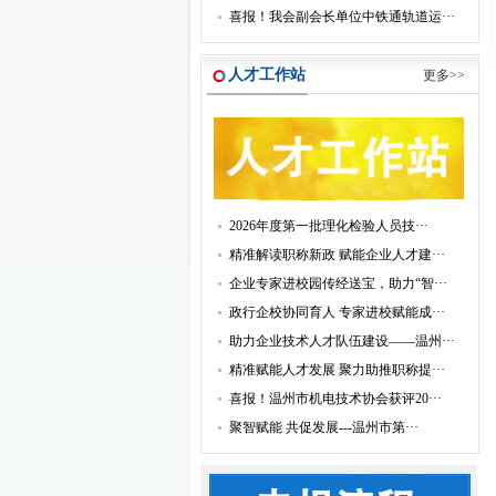
喜报！我会副会长单位中铁通轨道运···
人才工作站
更多>>
2026年度第一批理化检验人员技···
精准解读职称新政 赋能企业人才建···
企业专家进校园传经送宝，助力“智···
政行企校协同育人 专家进校赋能成···
助力企业技术人才队伍建设——温州···
精准赋能人才发展 聚力助推职称提···
喜报！温州市机电技术协会获评20···
聚智赋能 共促发展---温州市第···