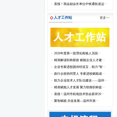
喜报！我会副会长单位中铁通轨道运···
人才工作站
更多>>
2026年度第一批理化检验人员技···
精准解读职称新政 赋能企业人才建···
企业专家进校园传经送宝，助力“智···
政行企校协同育人 专家进校赋能成···
助力企业技术人才队伍建设——温州···
精准赋能人才发展 聚力助推职称提···
喜报！温州市机电技术协会获评20···
聚智赋能 共促发展---温州市第···