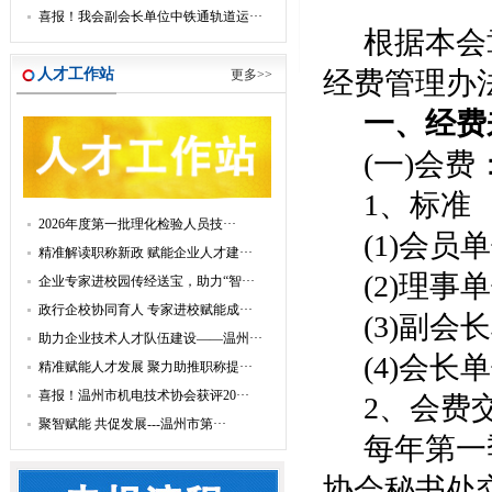
喜报！我会副会长单位中铁通轨道运···
根据本会
人才工作站
经费管理办
更多>>
一
、经费
(一)会费
1、标准
2026年度第一批理化检验人员技···
(1)会员
精准解读职称新政 赋能企业人才建···
(2)理事
企业专家进校园传经送宝，助力“智···
政行企校协同育人 专家进校赋能成···
(3)副会
助力企业技术人才队伍建设——温州···
(4)会长
精准赋能人才发展 聚力助推职称提···
喜报！温州市机电技术协会获评20···
2、会费
聚智赋能 共促发展---温州市第···
每年第一
协会秘书处