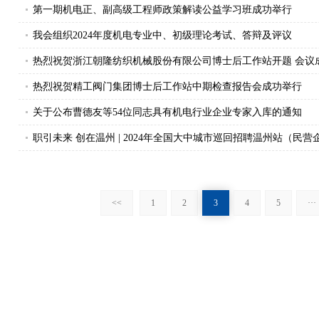
第一期机电正、副高级工程师政策解读公益学习班成功举行
我会组织2024年度机电专业中、初级理论考试、答辩及评议
热烈祝贺浙江朝隆纺织机械股份有限公司博士后工作站开题 会议
热烈祝贺精工阀门集团博士后工作站中期检查报告会成功举行
关于公布曹德友等54位同志具有机电行业企业专家入库的通知
职引未来 创在温州 | 2024年全国大中城市巡回招聘温州站（民
校”人才合作对接会成功举办
<<
1
2
3
4
5
···