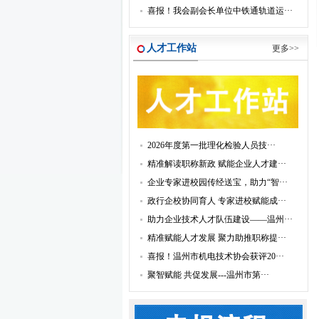
喜报！我会副会长单位中铁通轨道运···
人才工作站
更多>>
2026年度第一批理化检验人员技···
精准解读职称新政 赋能企业人才建···
企业专家进校园传经送宝，助力“智···
政行企校协同育人 专家进校赋能成···
助力企业技术人才队伍建设——温州···
精准赋能人才发展 聚力助推职称提···
喜报！温州市机电技术协会获评20···
聚智赋能 共促发展---温州市第···